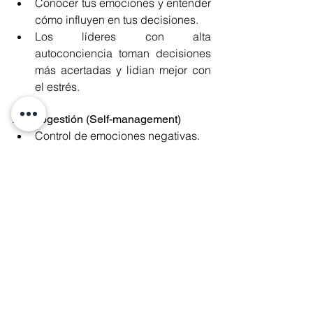
Conocer tus emociones y entender 
cómo influyen en tus decisiones.
Los líderes con alta 
autoconciencia toman decisiones 
más acertadas y lidian mejor con 
el estrés.
2. Autogestión (Self-management)
Control de emociones negativas.
Agilidad emocional: Adaptarse al 
cambio rápidamente.
Foco en objetivos: Mantén tus ojos 
en la meta, incluso en tiempos 
difíciles.
3. Conciencia Social (Social 
Awareness)
Empatía: Comprender las 
emociones y perspectivas de 