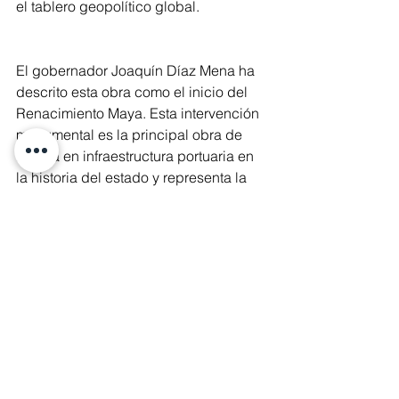
el tablero geopolítico global.
El gobernador Joaquín Díaz Mena ha 
descrito esta obra como el inicio del 
Renacimiento Maya. Esta intervención 
monumental es la principal obra de 
mejora en infraestructura portuaria en 
la historia del estado y representa la 
mayor apuesta al futuro de la región. 
Con esta ampliación, el Puerto de 
Progreso se posiciona como un motor 
económico de la península, un nodo 
estratégico para el comercio global y 
un ejemplo de cómo la infraestructura 
puede ser un catalizador para el 
desarrollo sostenible y la justicia 
social.